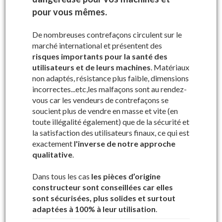
pour vous mêmes.
Dans le cadre de
notre démarche qualité, nous vous
garantissons la compatibilité des pièces
De nombreuses contrefaçons circulent sur le
commandées grâce au numéro de série
de votre
marché international et présentent des
machine à vendanger.
risques importants pour la santé des
utilisateurs et de leurs machines
. Matériaux
non adaptés, résistance plus faible, dimensions
incorrectes...etc,les malfaçons sont au rendez-
vous car les vendeurs de contrefaçons se
Où trouver votre numéro de série ?
soucient plus de vendre en masse et vite (en
toute illégalité également) que de la sécurité et
la satisfaction des utilisateurs finaux, ce qui est
Nos produits par catégories
Pièces
exactement
l'inverse de notre approche
machines à vendanger
qualitative
.
Dans tous les cas
les pièces d’origine
constructeur sont conseillées car elles
sont sécurisées, plus solides et surtout
adaptées à 100% à leur utilisation
.