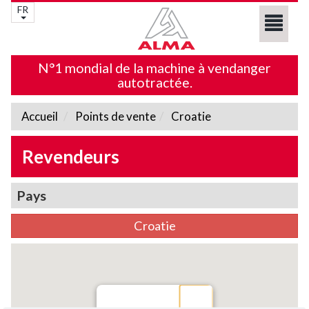
FR
N°1 mondial de la machine à vendanger
autotractée.
Accueil
Points de vente
Croatie
Revendeurs
Pays
Croatie