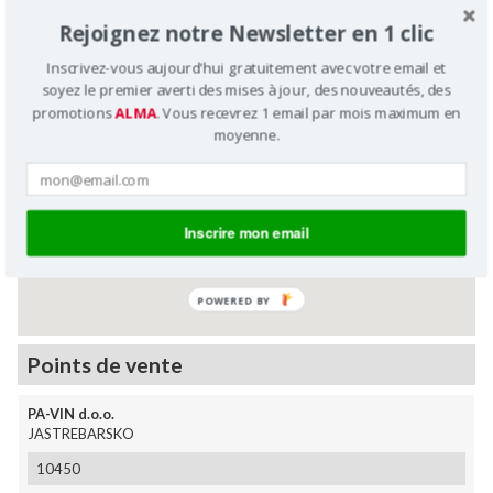
PA-VIN d.o.o.
Rejoignez notre Newsletter en 1 clic
V.Holjevca 20
10450 JASTREBARSKO
Inscrivez-vous aujourd'hui gratuitement avec votre email et
Croatie
soyez le premier averti des mises à jour, des nouveautés, des
00385 (1) 6282660
promotions
ALMA
. Vous recevrez 1 email par mois maximum en
Services
GDN
moyenne.
Pièces et accessoires
Machines neuves
Occasions conseil
Entretien/réparation
Inscrire mon email
POWERED BY
Points de vente
PA-VIN d.o.o.
JASTREBARSKO
10450