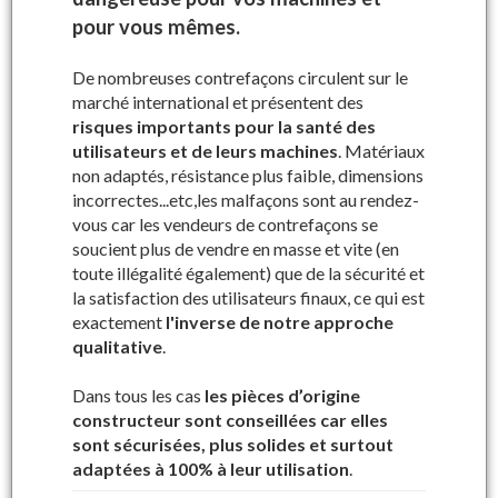
Précisez le numéro de série de votre
machine
pour vous mêmes.
Dans le cadre de
notre démarche qualité, nous vous
De nombreuses contrefaçons circulent sur le
garantissons la compatibilité des pièces
marché international et présentent des
commandées grâce au numéro de série
de votre
risques importants pour la santé des
machine à vendanger.
utilisateurs et de leurs machines
. Matériaux
non adaptés, résistance plus faible, dimensions
incorrectes...etc,les malfaçons sont au rendez-
vous car les vendeurs de contrefaçons se
soucient plus de vendre en masse et vite (en
toute illégalité également) que de la sécurité et
Où trouver votre numéro de série ?
la satisfaction des utilisateurs finaux, ce qui est
exactement
l'inverse de notre approche
Réservoirs d'huile
qualitative
.
Dans tous les cas
les pièces d’origine
constructeur sont conseillées car elles
sont sécurisées, plus solides et surtout
adaptées à 100% à leur utilisation
.