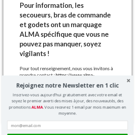
Pour information, les
secoueurs, bras de commande
et godets ont un marquage
ALMA spécifique que vous ne
pouvez pas manquer, soyez
vigilants !
Bouchon réservoir huile
Pour tout renseignement, nous vous invitons à
Ref : AL5267
prendre contact :
https://www.alma-
france.com/fr/contact/
Rejoignez notre Newsletter en 1 clic
Prix : 48.9 € HT
Inscrivez-vous aujourd'hui gratuitement avec votre email et
| Ajouter au panier
soyez le premier averti des mises à jour, des nouveautés, des
promotions
ALMA
. Vous recevrez 1 email par mois maximum en
Fermer
moyenne.