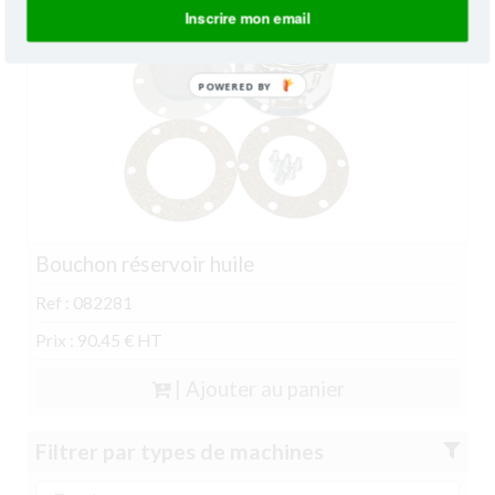
Inscrire mon email
POWERED BY
Bouchon réservoir huile
Ref : 082281
Prix : 90.45 € HT
| Ajouter au panier
Filtrer par types de machines