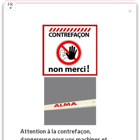
FR
×
N°1 mondial de la machine à vendanger
autotractée.
Accueil
Boutique
Pièces machines à vendanger
Filtration
Bouchons
Réservoirs d&
Machines à vendanger
d'origine ALMA
Votre panier
Aucun produit
Attention à la contrefaçon,
dangereuse pour vos machines et