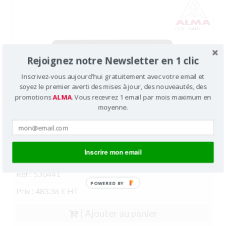
Rejoignez notre Newsletter en 1 clic
Inscrivez-vous aujourd'hui gratuitement avec votre email et
soyez le premier averti des mises à jour, des nouveautés, des
promotions
ALMA
. Vous recevrez 1 email par mois maximum en
moyenne.
Inscrire mon email
Tackymètre
Ref : 530441
POWERED BY
Prix : 483.36 € HT
| Ajouter au panier