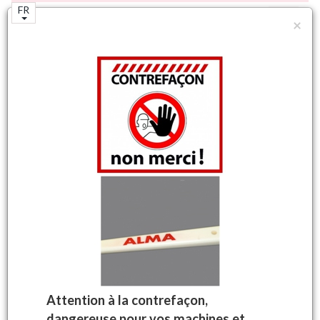
FR
×
N°1 mondial de la machine à vendanger
autotractée.
Accueil
Boutique
Pièces machines à vendanger
Electricité divers
Tackymètre
Machines à vendanger
d'origine ALMA
Votre panier
Aucun produit
Attention à la contrefaçon,
dangereuse pour vos machines et