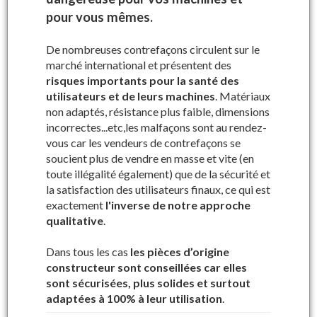
Précisez le numéro de série de votre
machine
pour vous mêmes.
Dans le cadre de
notre démarche qualité, nous vous
De nombreuses contrefaçons circulent sur le
garantissons la compatibilité des pièces
marché international et présentent des
commandées grâce au numéro de série
de votre
risques importants pour la santé des
machine à vendanger.
utilisateurs et de leurs machines
. Matériaux
non adaptés, résistance plus faible, dimensions
incorrectes...etc,les malfaçons sont au rendez-
vous car les vendeurs de contrefaçons se
soucient plus de vendre en masse et vite (en
toute illégalité également) que de la sécurité et
Où trouver votre numéro de série ?
la satisfaction des utilisateurs finaux, ce qui est
exactement
l'inverse de notre approche
Tackymètre
qualitative
.
Dans tous les cas
les pièces d’origine
constructeur sont conseillées car elles
sont sécurisées, plus solides et surtout
adaptées à 100% à leur utilisation
.