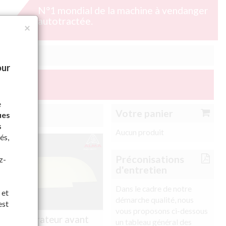
N°1 mondial de la machine à vendanger
autotractée.
×
our
e
Votre panier
ues
s
Aucun produit
és,
Préconisations
z-
d'entretien
Dans le cadre de notre
 et
démarche qualité, nous
est
vous proposons ci-dessous
Récupérateur avant
un tableau général des