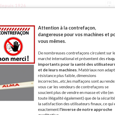
FR
depuis 1926
LMA
MON COMPTE
CONTACT
Attention à la contrefaçon,
Caoutchouc - Carter
Récupérateur avant
dangereuse pour vos machines et p
vous mêmes.
ALMA
De nombreuses contrefaçons circulent sur l
nt
marché international et présentent des
risq
importants pour la santé des utilisateur
et de leurs machines
. Matériaux non adapt
résistance plus faible, dimensions
incorrectes...etc,les malfaçons sont au rende
vous car les vendeurs de contrefaçons se
soucient plus de vendre en masse et vite (en
toute illégalité également) que de la sécurité
la satisfaction des utilisateurs finaux, ce qui 
exactement
l'inverse de notre approche
Récupérateur avant
Récupérateur avant
qualitative
.