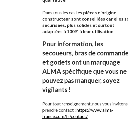
DROIT
Ref : 086166
Ref : 084692D
Dans tous les cas
les pièces d’origine
Prix : 118.72 € HT
constructeur sont conseillées car elles s
Prix : 143.1 € HT
sécurisées, plus solides et surtout
| Ajouter au
adaptées à 100% à leur utilisation
.
| Ajouter au
panier
panier
Pour information, les
secoueurs, bras de command
et godets ont un marquage
ALMA spécifique que vous ne
pouvez pas manquer, soyez
vigilants !
Pour tout renseignement, nous vous invitons
prendre contact :
https://www.alma-
france.com/fr/contact/