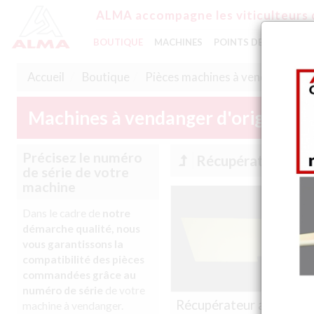
ALMA accompagne les viticulteurs 
BOUTIQUE
MACHINES
POINTS DE VENTE
A
Accueil
Boutique
Pièces machines à vendanger
Machines à vendanger d'origine 
Précisez le numéro
Récupérateur ava
de série de votre
machine
Dans le cadre de
notre
démarche qualité, nous
vous garantissons la
compatibilité des pièces
commandées grâce au
numéro de série
de votre
Récupérateur avant
machine à vendanger.