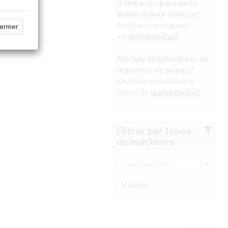
Is there no spare parts
dealer in your country?
Send us your request
ermer
via
onglet contact
?No hay distribuidores de
repuestos en su pais?
Envienos su solicitud a
traves de
onglet contact
Filtrer par types
de machines