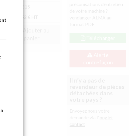
préconisations d'entretien
Ref : 084315
de votre machine ?
Prix : 97.52 € HT
vendanger ALMA au
ont
format PDF
| Ajouter au
Télécharger
panier
Alerte
e
contrefaçon
Il n’y a pas de
revendeur de pièces
détachées dans
votre pays ?
 à
Envoyez nous votre
demande via l’
onglet
contact