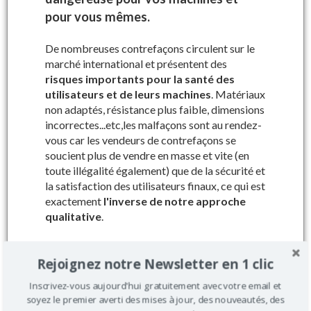
Précisez le numéro de série de votre
machine
pour vous mêmes.
Dans le cadre de
notre démarche qualité, nous vous
De nombreuses contrefaçons circulent sur le
garantissons la compatibilité des pièces
marché international et présentent des
commandées grâce au numéro de série
de votre
risques importants pour la santé des
machine à vendanger.
utilisateurs et de leurs machines
. Matériaux
non adaptés, résistance plus faible, dimensions
incorrectes...etc,les malfaçons sont au rendez-
vous car les vendeurs de contrefaçons se
soucient plus de vendre en masse et vite (en
toute illégalité également) que de la sécurité et
Où trouver votre numéro de série ?
la satisfaction des utilisateurs finaux, ce qui est
exactement
l'inverse de notre approche
Ref AL4252 : Feu arrière droit
qualitative
.
Prix : 56.8 € HT
Dans tous les cas
les pièces d’origine
Rejoignez notre Newsletter en 1 clic
constructeur sont conseillées car elles
Pour machines types : A90 07,
sont sécurisées, plus solides et surtout
A170 07, A130 07, 150XL04
Inscrivez-vous aujourd'hui gratuitement avec votre email et
adaptées à 100% à leur utilisation
.
AV, 150XL 03 IT, 150XL 03,
soyez le premier averti des mises à jour, des nouveautés, des
150XL 01 IT, 150XL 01, 110XL