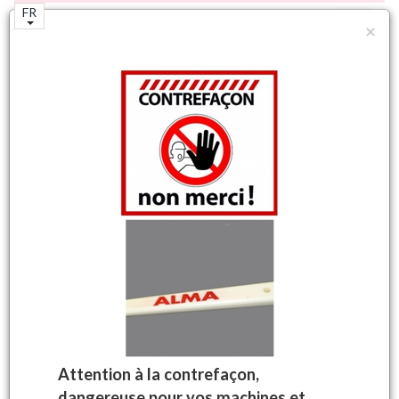
FR
×
N°1 mondial de la machine à vendanger
autotractée.
Accueil
Boutique
Pièces machines à vendanger
Electricité divers
Feu arrière droit
Machines à vendanger
d'origine ALMA
Votre panier
Aucun produit
Attention à la contrefaçon,
dangereuse pour vos machines et