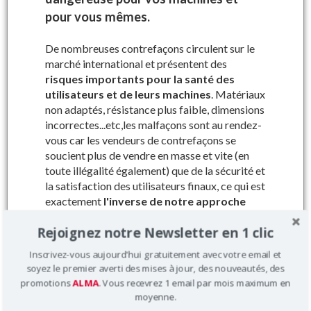
pour vous mêmes.
Précisez le numéro de série de votre
machine
De nombreuses contrefaçons circulent sur le
Dans le cadre de
notre démarche qualité, nous vous
marché international et présentent des
garantissons la compatibilité des pièces
risques importants pour la santé des
commandées grâce au numéro de série
de votre
utilisateurs et de leurs machines
. Matériaux
machine à vendanger.
non adaptés, résistance plus faible, dimensions
incorrectes...etc,les malfaçons sont au rendez-
vous car les vendeurs de contrefaçons se
soucient plus de vendre en masse et vite (en
toute illégalité également) que de la sécurité et
la satisfaction des utilisateurs finaux, ce qui est
Où trouver votre numéro de série ?
exactement
l'inverse de notre approche
qualitative
.
Ref 070195 : Chaîne inox 19,05 courte
Rejoignez notre Newsletter en 1 clic
palette
Dans tous les cas
les pièces d’origine
Inscrivez-vous aujourd'hui gratuitement avec votre email et
constructeur sont conseillées car elles
soyez le premier averti des mises à jour, des nouveautés, des
sont sécurisées, plus solides et surtout
Prix : 265.13 € HT
promotions
ALMA
. Vous recevrez 1 email par mois maximum en
adaptées à 100% à leur utilisation
.
moyenne.
Pour machines types : T