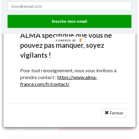
Pour information, les
| Ajouter au panier
secoueurs, bras de commande
Inscrire mon email
et godets ont un marquage
Filtrer par types de machines
ALMA spécifique que vous ne
POWERED BY
pouvez pas manquer, soyez
vigilants !
Recherches pièces et accessoires
Pour tout renseignement, nous vous invitons à
prendre contact :
https://www.alma-
france.com/fr/contact/
Valider
Vous ne trouvez pas une référence ?
Fermer
>>>
Appelez la HOTLINE
<<<