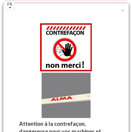
FR
×
N°1 mondial de la machine à vendanger
autotractée.
Accueil
Boutique
Pièces machines à vendanger
Transport vendange
Chaînes palettes
Chaîne nue
Machines à vendanger
d'origine ALMA
Votre panier
Attention à la contrefaçon,
Aucun produit
dangereuse pour vos machines et