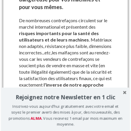
pour vous mêmes.
Dans le cadre de
notre démarche qualité, nous vous
garantissons la compatibilité des pièces
De nombreuses contrefaçons circulent sur le
commandées grâce au numéro de série
de votre
marché international et présentent des
machine à vendanger.
risques importants pour la santé des
utilisateurs et de leurs machines
. Matériaux
non adaptés, résistance plus faible, dimensions
incorrectes...etc,les malfaçons sont au rendez-
vous car les vendeurs de contrefaçons se
Où trouver votre numéro de série ?
soucient plus de vendre en masse et vite (en
toute illégalité également) que de la sécurité et
la satisfaction des utilisateurs finaux, ce qui est
Ref 100089 : Dent pick up
exactement
l'inverse de notre approche
qualitative
.
Rejoignez notre Newsletter en 1 clic
Prix : 42.4 € HT
Dans tous les cas
les pièces d’origine
Inscrivez-vous aujourd'hui gratuitement avec votre email et
Pour machines types : Broyeur
constructeur sont conseillées car elles
à lames 1000 et 1200
soyez le premier averti des mises à jour, des nouveautés, des
sont sécurisées, plus solides et surtout
promotions
ALMA
. Vous recevrez 1 email par mois maximum en
adaptées à 100% à leur utilisation
.
moyenne.