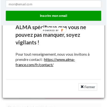
Pour information, les
| Ajouter au panier
secoueurs, bras de commande
Inscrire mon email
Filtrer par types de machines
et godets ont un marquage
ALMA spécifique que vous ne
POWERED BY
pouvez pas manquer, soyez
vigilants !
Recherches pièces et accessoires
Pour tout renseignement, nous vous invitons à
prendre contact :
https://www.alma-
france.com/fr/contact/
Valider
Vous ne trouvez pas une référence ?
Fermer
>>>
Appelez la HOTLINE
<<<