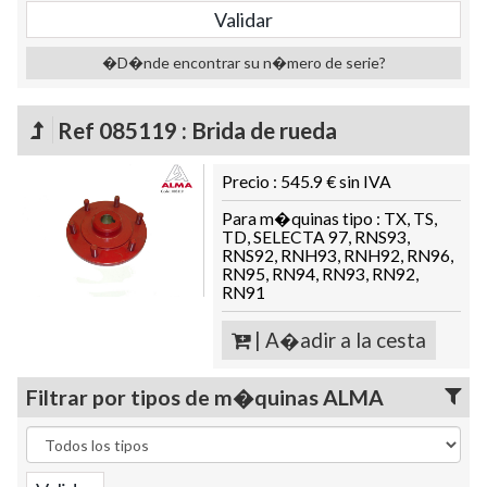
�D�nde encontrar su n�mero de serie?
Ref 085119 : Brida de rueda
Precio : 545.9 € sin IVA
Para m�quinas tipo : TX, TS,
TD, SELECTA 97, RNS93,
RNS92, RNH93, RNH92, RN96,
RN95, RN94, RN93, RN92,
RN91
| A�adir a la cesta
Filtrar por tipos de m�quinas ALMA