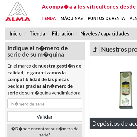
Acompa�a a los viticultores desde
TIENDA
MÁQUINAS
PUNTOS DE VENTA
AL
Inicio
Tienda
Filtración
Niveles / capacidades
Indique el n�mero de
Nuestros pr
serie de su m�quina
En el marco de
nuestra gesti�n de
calidad, le garantizamos la
compatibilidad de las piezas
pedidas gracias al n�mero de
serie
de su m�quina vendimiadora.
Depósitos de ac
�D�nde encontrar su n�mero de
serie?