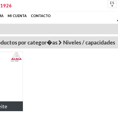
ES
 1926
MA
MI CUENTA
CONTACTO
oductos por categor�as
Niveles / capacidades
eite