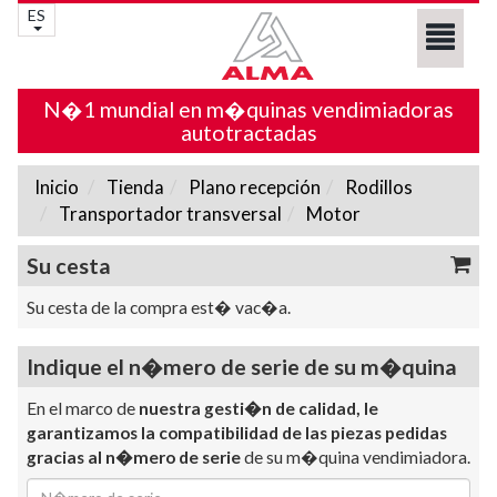
ES
N�1 mundial en m�quinas vendimiadoras
autotractadas
Inicio
Tienda
Plano recepción
Rodillos
Transportador transversal
Motor
Su cesta
Su cesta de la compra est� vac�a.
Indique el n�mero de serie de su m�quina
En el marco de
nuestra gesti�n de calidad, le
garantizamos la compatibilidad de las piezas pedidas
gracias al n�mero de serie
de su m�quina vendimiadora.