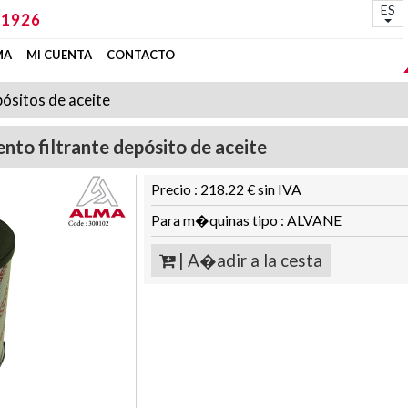
ES
 1926
MA
MI CUENTA
CONTACTO
ósitos de aceite
nto filtrante depósito de aceite
Precio : 218.22 € sin IVA
Para m�quinas tipo : ALVANE
| A�adir a la cesta