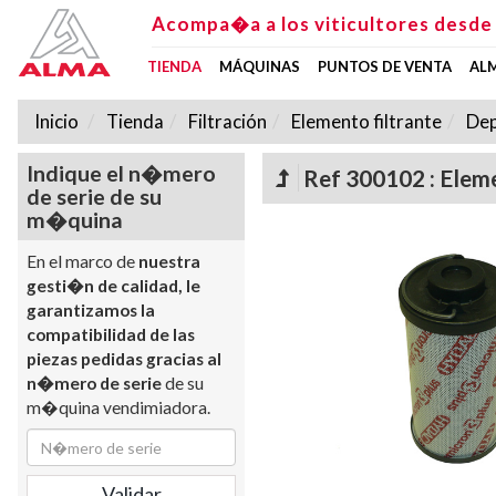
Acompa�a a los viticultores desde
TIENDA
MÁQUINAS
PUNTOS DE VENTA
AL
Inicio
Tienda
Filtración
Elemento filtrante
Dep
Indique el n�mero
Ref 300102 : Eleme
de serie de su
m�quina
En el marco de
nuestra
gesti�n de calidad, le
garantizamos la
compatibilidad de las
piezas pedidas gracias al
n�mero de serie
de su
m�quina vendimiadora.