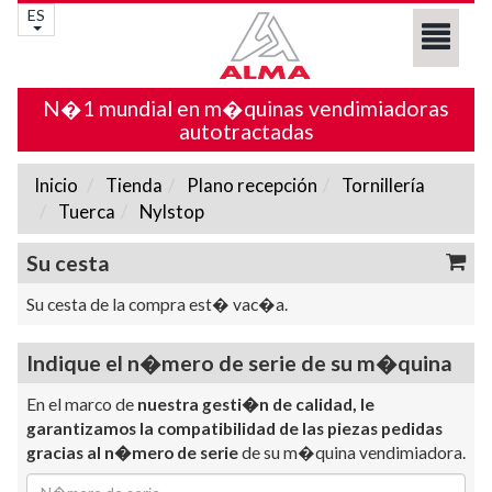
ES
N�1 mundial en m�quinas vendimiadoras
autotractadas
Inicio
Tienda
Plano recepción
Tornillería
Tuerca
Nylstop
Su cesta
Su cesta de la compra est� vac�a.
Indique el n�mero de serie de su m�quina
En el marco de
nuestra gesti�n de calidad, le
garantizamos la compatibilidad de las piezas pedidas
gracias al n�mero de serie
de su m�quina vendimiadora.