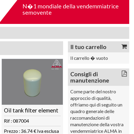
N�1 mondiale della vendemmiatrice
semovente
Il tuo carrello
Il carrello � vuoto
Consigli di
manutenzione
Come parte del nostro
approccio di qualità,
offriamo qui di seguito un
Oil tank filter element
quadro generale delle
raccomandazioni di
Rif : 087004
manutenzione della vostra
Prezzo : 36.74 € Iva esclusa
vendemmiatrice ALMA in