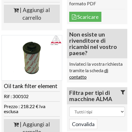
formato PDF
| Aggiungi al
Scaricare
carrello
Non esiste un
rivenditore di
ricambi nel vostro
paese?
Inviateci la vostra richiesta
tramite la scheda
di
contatto
Oil tank filter element
Filtra per tipi di
Rif : 300102
macchine ALMA
Prezzo : 218.22 € Iva
esclusa
| Aggiungi al
carrello