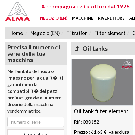
Accompagna i viticoltori dal 1926
NEGOZIO (EN)
MACCHINE
RIVENDITORE
AL
Home
Negozio (EN)
Filtration
Filter element
O
Precisa il numero di
Oil tanks
serie della tua
macchina
Nell'ambito del
nostro
impegno per la qualit�, ti
garantiamo la
compatibilit� dei pezzi
ordinati grazie al numero
di serie
della macchina
Oil tank filter element
vendemmiatrice.
Rif : 080152
Prezzo : 61.63 € Iva esclusa