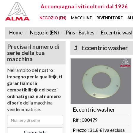
Accompagna i viticoltori dal 1926
NEGOZIO (EN)
MACCHINE
RIVENDITORE
AL
Home
Negozio (EN)
Pins - Bushes
Eccentric was
Precisa il numero di
Eccentric washer
serie della tua
macchina
Nell'ambito del
nostro
impegno per la qualit�, ti
garantiamo la
compatibilit� dei pezzi
ordinati grazie al numero
di serie
della macchina
Eccentric washer
vendemmiatrice.
Rif : 080479
Prezzo : 31.8 € Iva esclusa