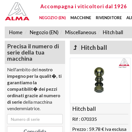
Accompagna i viticoltori dal 1926
NEGOZIO (EN)
MACCHINE
RIVENDITORE
AL
Home
Negozio (EN)
Miscellaneous
Hitch ball
Precisa il numero di
Hitch ball
serie della tua
macchina
Nell'ambito del
nostro
impegno per la qualit�, ti
garantiamo la
compatibilit� dei pezzi
ordinati grazie al numero
di serie
della macchina
Hitch ball
vendemmiatrice.
Rif : 070335
Prezzo : 59.78 € Iva esclusa